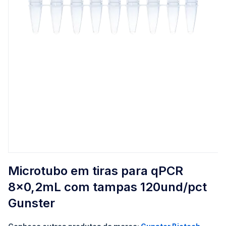
Saltar
para
Microtubo em tiras para qPCR
o
8x0,2mL com tampas 120und/pct
início
da
Gunster
Galeria
de