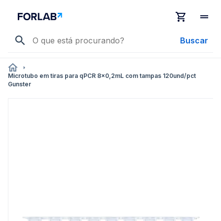
Buscar
Microtubo em tiras para qPCR 8x0,2mL com tampas 120und/pct
Gunster
Pular
para
o
final
da
Galeria
de
imagens