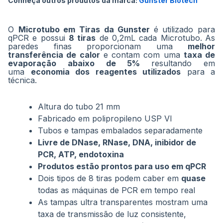
Conheça outros produtos da marca:
Gunster Biotech
imagens
O
Microtubo em Tiras da Gunster
é utilizado para
qPCR e possui
8 tiras
de 0,2mL cada Microtubo.
As
paredes finas proporcionam uma
melhor
transferência de calor
e contam com uma
taxa de
evaporação abaixo de 5%
resultando em
uma
economia dos reagentes utilizados
para a
técnica.
Altura do tubo 21 mm
Fabricado em polipropileno USP VI
Tubos e tampas embalados separadamente
Livre de DNase, RNase, DNA, inibidor de
PCR, ATP, endotoxina
Produtos estão prontos para uso em qPCR
Dois tipos de 8 tiras podem caber em
quase
todas as máquinas de PCR em tempo real
As tampas ultra transparentes mostram uma
taxa de transmissão de luz consistente,