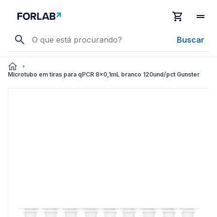
Buscar
Microtubo em tiras para qPCR 8x0,1mL branco 120und/pct Gunster
Pular
para
o
final
da
Galeria
de
imagens