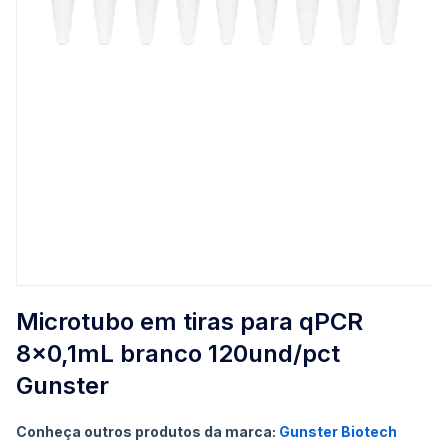
Saltar
para
Microtubo em tiras para qPCR
o
8x0,1mL branco 120und/pct
início
da
Gunster
Galeria
de
Conheça outros produtos da marca:
Gunster Biotech
imagens