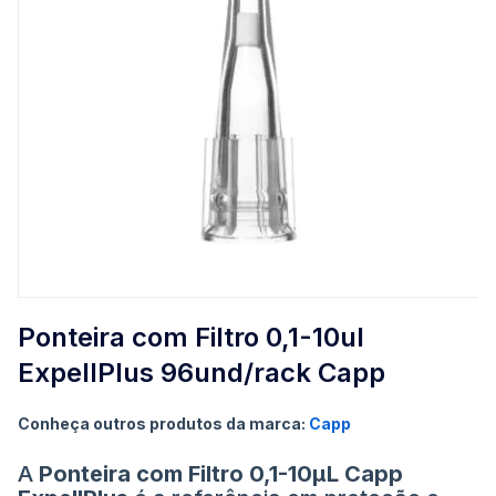
Saltar
para
Ponteira com Filtro 0,1-10ul
o
ExpellPlus 96und/rack Capp
início
da
Galeria
Conheça outros produtos da marca:
Capp
de
imagens
A
Ponteira com Filtro 0,1-10µL Capp