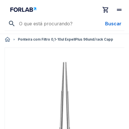
Buscar
Ponteira com Filtro 0,1-10ul ExpellPlus 96und/rack Capp
Pular
para
o
final
da
Galeria
de
imagens