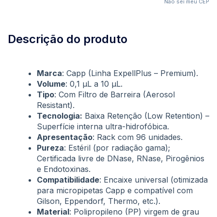
Não sei meu CEP
Descrição do produto
Marca
: Capp (Linha ExpellPlus – Premium).
Volume
: 0,1 µL a 10 µL.
Tipo
: Com Filtro de Barreira (Aerosol
Resistant).
Tecnologia:
Baixa Retenção (Low Retention) –
Superfície interna ultra-hidrofóbica.
Apresentação
: Rack com 96 unidades.
Pureza
: Estéril (por radiação gama);
Certificada livre de DNase, RNase, Pirogênios
e Endotoxinas.
Compatibilidade
: Encaixe universal (otimizada
para micropipetas Capp e compatível com
Gilson, Eppendorf, Thermo, etc.).
Material
: Polipropileno (PP) virgem de grau