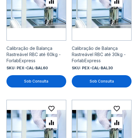
Adicionar para Comparar
Adicio
Calibração de Balança
Calibração de Balança
Rastreável RBC até 60kg -
Rastreável RBC até 30kg -
ForlabExpress
ForlabExpress
SKU:
PEX-CAL-BAL60
SKU:
PEX-CAL-BAL30
Sob Consulta
Sob Consulta
Adicionar à lista de desejo
Adicio
Adicionar para Comparar
Adicio