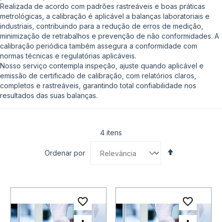
Realizada de acordo com padrões rastreáveis e boas práticas
metrológicas, a calibração é aplicável a balanças laboratoriais e
industriais, contribuindo para a redução de erros de medição,
minimização de retrabalhos e prevenção de não conformidades. A
calibração periódica também assegura a conformidade com
normas técnicas e regulatórias aplicáveis.
Nosso serviço contempla inspeção, ajuste quando aplicável e
emissão de certificado de calibração, com relatórios claros,
completos e rastreáveis, garantindo total confiabilidade nos
resultados das suas balanças.
4
itens
Definir
Ordenar por
Direção
Decrescente
Adicionar à lista de desejo
Adicio