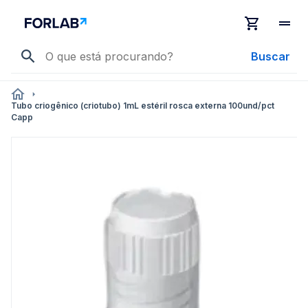
Buscar
Tubo criogênico (criotubo) 1mL estéril rosca externa 100und/pct
Capp
Pular
para
o
final
da
Galeria
de
imagens