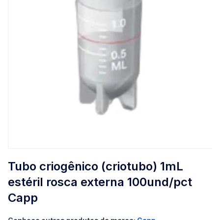
Saltar
para
Tubo criogênico (criotubo) 1mL
o
estéril rosca externa 100und/pct
início
da
Capp
Galeria
de