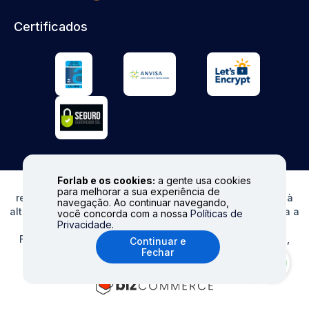
Certificados
Forlab e os cookies:
a gente usa cookies
© FORLAB - Todos os direitos reservados. Proibida
para melhorar a sua experiência de
reprodução total ou parcial. Preços e Estoques sujeitos à
navegação. Ao continuar navegando,
alteração sem aviso prévio. Ofertas válidas somente para a
você concorda com a nossa
Políticas de
Privacidade
.
loja virtual. Fale conosco|
info@forlabexpress.com.br
Formas de pagamento aceitas: cartões de crédito (Visa,
Continuar e
Fechar
MasterCard, Elo e American Express), boleto e Pix.