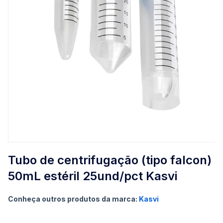
Saltar
para
Tubo de centrifugação (tipo falcon)
o
50mL estéril 25und/pct Kasvi
início
da
Galeria
Conheça outros produtos da marca:
Kasvi
de
imagens