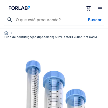
Buscar
Tubo de centrifugação (tipo falcon) 50mL estéril 25und/pct Kasvi
Pular
para
o
final
da
Galeria
de
imagens