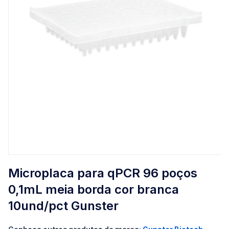
Saltar
para
Microplaca para qPCR 96 poços
o
0,1mL meia borda cor branca
início
da
10und/pct Gunster
Galeria
de