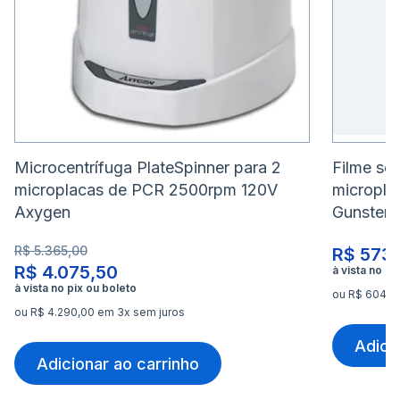
Microcentrífuga PlateSpinner para 2
Filme sel
microplacas de PCR 2500rpm 120V
micropla
Axygen
Gunster
R$ 5.365,00
R$ 573
R$ 4.075,50
ou R$ 604,10
ou R$ 4.290,00 em 3x sem juros
Adici
Adicionar ao carrinho