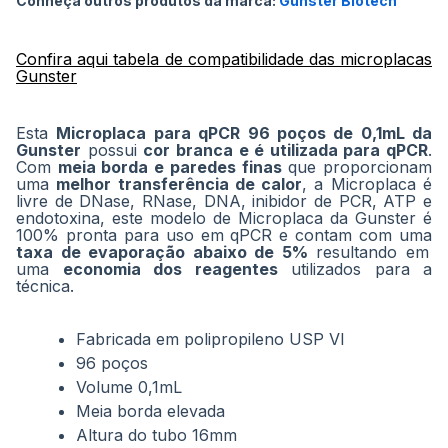
Conheça outros produtos da marca:
Gunster Biotech
imagens
Confira aqui tabela de compatibilidade das microplacas
Gunster
Esta
Microplaca para qPCR 96 poços de 0,1mL da
Gunster
possui
cor branca e é utilizada para qPCR
.
Com
meia borda e paredes finas
que proporcionam
uma
melhor transferência de calor
, a Microplaca é
livre de DNase, RNase, DNA, inibidor de PCR, ATP e
endotoxina, este modelo de Microplaca da Gunster é
100% pronta para uso em qPCR e contam com uma
taxa de evaporação abaixo de 5%
resultando em
uma
economia dos reagentes
utilizados para a
técnica.
Fabricada em polipropileno USP VI
96 poços
Volume 0,1mL
Meia borda elevada
Altura do tubo 16mm