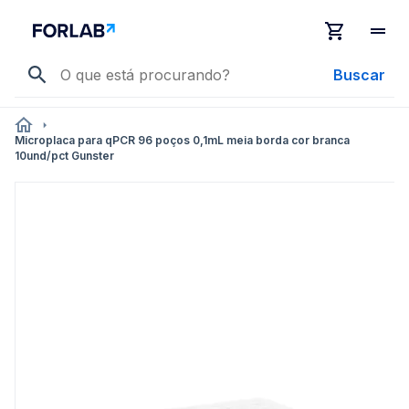
Buscar
Microplaca para qPCR 96 poços 0,1mL meia borda cor branca
10und/pct Gunster
Pular
para
o
final
da
Galeria
de
imagens