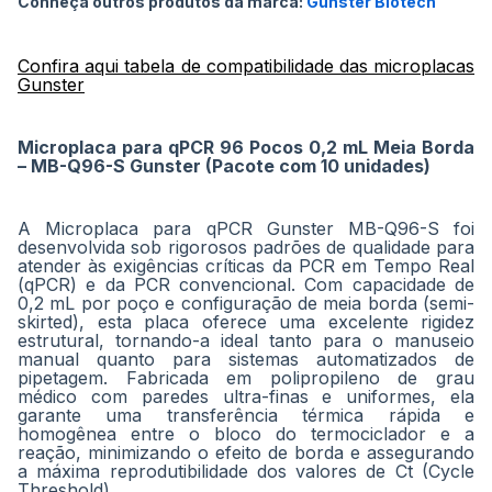
Conheça outros produtos da marca:
Gunster Biotech
de
imagens
Confira aqui tabela de compatibilidade das microplacas
Gunster
Microplaca para qPCR 96 Pocos 0,2 mL Meia Borda
– MB-Q96-S Gunster (Pacote com 10 unidades)
A Microplaca para qPCR Gunster MB-Q96-S foi
desenvolvida sob rigorosos padrões de qualidade para
atender às exigências críticas da PCR em Tempo Real
(qPCR) e da PCR convencional. Com capacidade de
0,2 mL por poço e configuração de meia borda (semi-
skirted), esta placa oferece uma excelente rigidez
estrutural, tornando-a ideal tanto para o manuseio
manual quanto para sistemas automatizados de
pipetagem. Fabricada em polipropileno de grau
médico com paredes ultra-finas e uniformes, ela
garante uma transferência térmica rápida e
homogênea entre o bloco do termociclador e a
reação, minimizando o efeito de borda e assegurando
a máxima reprodutibilidade dos valores de Ct (Cycle
Threshold).