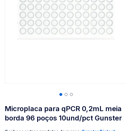
Saltar
para
Microplaca para qPCR 0,2mL meia
o
borda 96 poços 10und/pct Gunster
início
da
Galeria