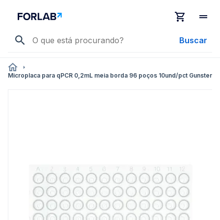
Buscar
Microplaca para qPCR 0,2mL meia borda 96 poços 10und/pct Gunster
Pular
para
o
final
da
Galeria
de
imagens