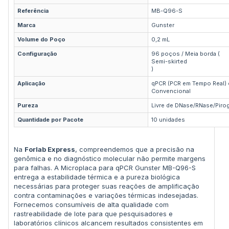
Referência
MB-Q96-S
Marca
Gunster
Volume do Poço
0,2 mL
Configuração
96 poços / Meia borda (
Semi-skirted
)
Aplicação
qPCR (PCR em Tempo Real) 
Convencional
Pureza
Livre de DNase/RNase/Piro
Quantidade por Pacote
10 unidades
Na
Forlab Express
, compreendemos que a precisão na
genômica e no diagnóstico molecular não permite margens
para falhas. A Microplaca para qPCR Gunster MB-Q96-S
entrega a estabilidade térmica e a pureza biológica
necessárias para proteger suas reações de amplificação
contra contaminações e variações térmicas indesejadas.
Fornecemos consumíveis de alta qualidade com
rastreabilidade de lote para que pesquisadores e
laboratórios clínicos alcancem resultados consistentes em