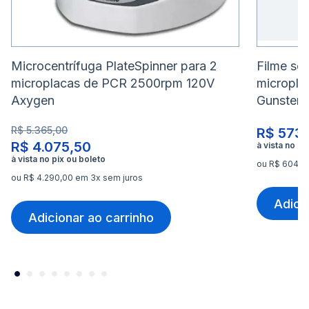
Microcentrífuga PlateSpinner para 2
Filme sel
microplacas de PCR 2500rpm 120V
micropla
Axygen
Gunster
R$ 5.365,00
R$ 573
R$ 4.075,50
ou R$ 604,10
ou R$ 4.290,00 em 3x sem juros
Adici
Adicionar ao carrinho