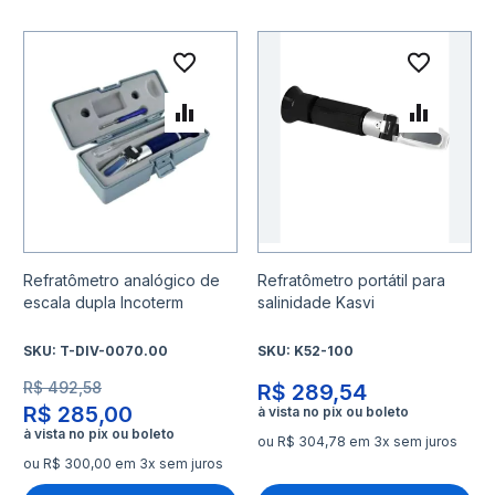
Adicionar à lista de desejo
Adicio
Adicionar para Comparar
Adicio
Refratômetro analógico de
Refratômetro portátil para
escala dupla Incoterm
salinidade Kasvi
SKU:
T-DIV-0070.00
SKU:
K52-100
R$ 492,58
R$ 289,54
R$ 285,00
ou R$ 304,78 em 3x sem juros
ou R$ 300,00 em 3x sem juros