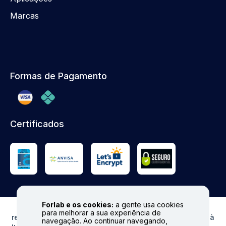
Marcas
Formas de Pagamento
Certificados
Forlab e os cookies:
a gente usa cookies
© FORLAB - Todos os direitos reservados. Proibida
para melhorar a sua experiência de
reprodução total ou parcial. Preços e Estoques sujeitos à
navegação. Ao continuar navegando,