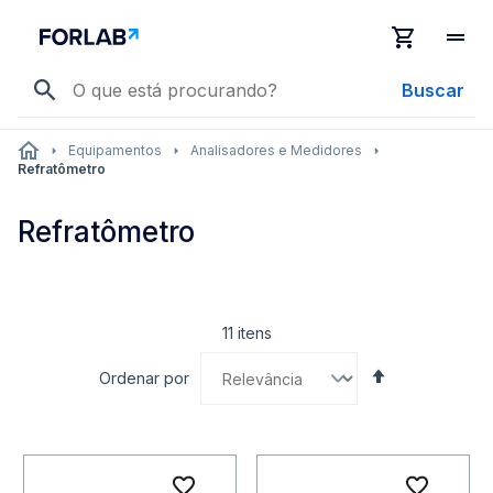
Buscar
Equipamentos
Analisadores e Medidores
Refratômetro
Refratômetro
11
itens
Definir
Ordenar por
Direção
Decrescente