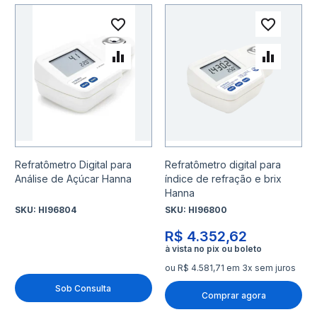
Adicionar à lista de desejo
Adicio
Adicionar para Comparar
Adicio
Refratômetro Digital para
Refratômetro digital para
Análise de Açúcar Hanna
índice de refração e brix
Hanna
SKU:
HI96804
SKU:
HI96800
R$ 4.352,62
ou R$ 4.581,71 em 3x sem juros
Sob Consulta
Comprar agora