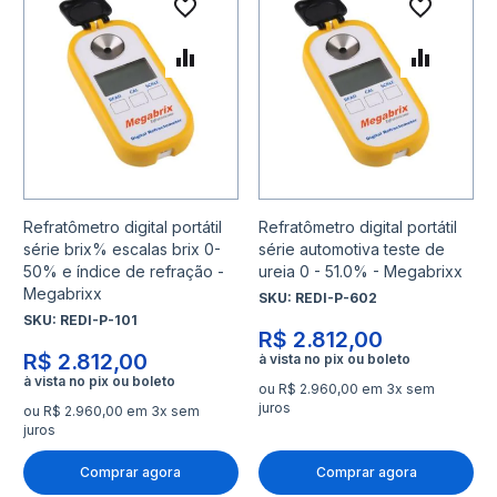
Adicionar à lista de desejo
Adicio
Adicionar para Comparar
Adicio
Refratômetro digital portátil
Refratômetro digital portátil
série brix% escalas brix 0-
série automotiva teste de
50% e índice de refração -
ureia 0 - 51.0% - Megabrixx
Megabrixx
SKU:
REDI-P-602
SKU:
REDI-P-101
R$ 2.812,00
R$ 2.812,00
ou R$ 2.960,00 em 3x sem
juros
ou R$ 2.960,00 em 3x sem
juros
Comprar agora
Comprar agora