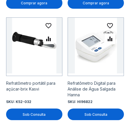
Comprar agora
Comprar agora
Adicionar à lista de desejo
Adicio
Adicionar para Comparar
Adicio
Refratômetro portátil para
Refratômetro Digital para
açúcar-brix Kasvi
Análise de Água Salgada
Hanna
SKU:
K52-032
SKU:
HI96822
Sob Consulta
Sob Consulta