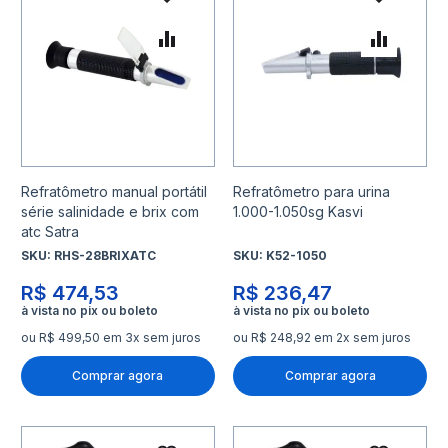
Adicionar à lista de desejo
Adicio
Adicionar para Comparar
Adicio
Refratômetro manual portátil
Refratômetro para urina
série salinidade e brix com
1.000-1.050sg Kasvi
atc Satra
SKU:
RHS-28BRIXATC
SKU:
K52-1050
R$ 474,53
R$ 236,47
ou R$ 499,50 em 3x sem juros
ou R$ 248,92 em 2x sem juros
Comprar agora
Comprar agora