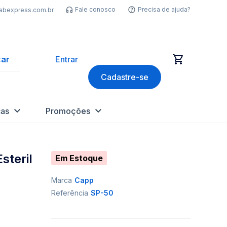
Fale conosco
Precisa de ajuda?
labexpress.com.br
ar
Entrar
Cadastre-se
as
Promoções
steril
Em Estoque
Marca
Capp
Referência
SP-50