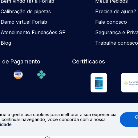
Be
m
vindo (a) à Forlab
Meus Pedidos
Calibração de pipetas
Precisa de ajuda?
Demo virtual Forlab
Fale conosco
Atendimento Fundações SP
Segurança e Priv
Blog
Trabalhe conosc
 de Pagamento
Certificados
es:
a gente usa cookies para melhorar a sua experiência
C
 continuar navegando, você concorda com a nossa
odução total ou parcial. Preços e Estoques sujeitos à alteraçã
cidade
.
.br
Formas de pagamento aceitas: cartões de crédito (Visa, Mast