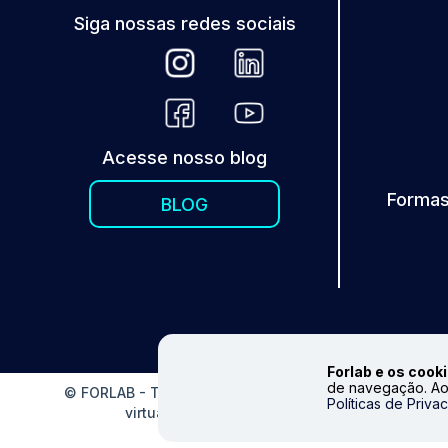
Siga nossas redes sociais
Acesse nosso blog
Formas
BLOG
Forlab e os cooki
de navegação. Ao
© FORLAB - Todos os direitos reservados. Proibida repr
Políticas de Priva
virtual. Fale conosco|
info@forlabexpress.com