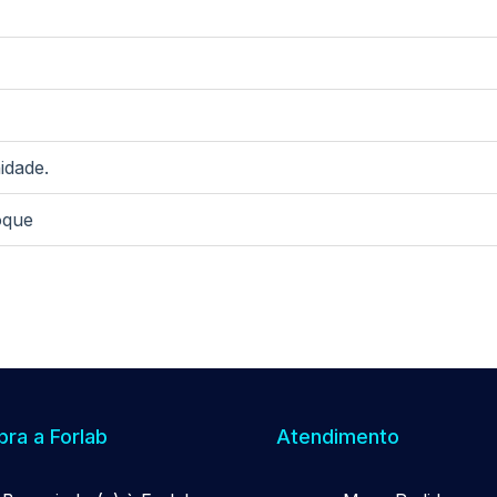
idade.
oque
ra a Forlab
Atendimento