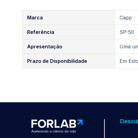
Galeria
de
Mais
imagens
Marca
Capp
informações
Referência
SP-50
Apresentação
Uma un
Prazo de Disponibilidade
Em Est
Descub