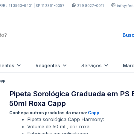
R/RJ 21 3563-9401 | SP 11 2361-0057
21 9 8027-0011
info@for
Busc
mentos
Reagentes
Serviços
Marc
app
Pipeta Sorológica Graduada em PS E
50ml Roxa Capp
Conheça outros produtos da marca:
Capp
Pipeta sorológica Capp Harmony:
Volume de 50 mL, cor roxa
Fabricadas em poliestireno