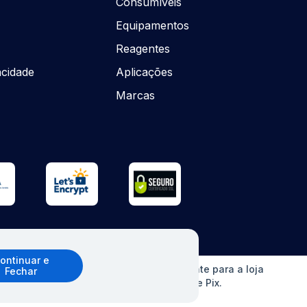
Consumíveis
Equipamentos
Reagentes
acidade
Aplicações
o
Marcas
ontinuar e
o sem aviso prévio. Ofertas válidas somente para a loja
Fechar
erCard, Elo e American Express), boleto e Pix.