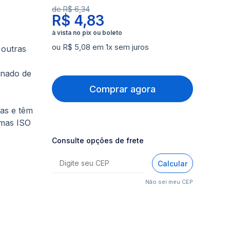
de
R$ 6,34
R$ 4,83
ou R$ 5,08 em 1x sem juros
 outras
inado de
Comprar agora
nas e têm
rmas ISO
Consulte opções de frete
Calcular
Não sei meu CEP