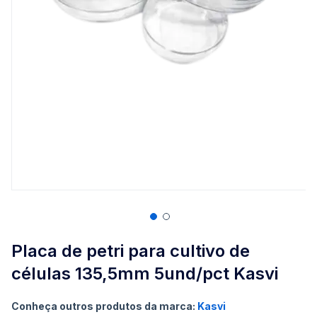
Saltar
para
Placa de petri para cultivo de
o
células 135,5mm 5und/pct Kasvi
início
da
Galeria
Conheça outros produtos da marca:
Kasvi
de