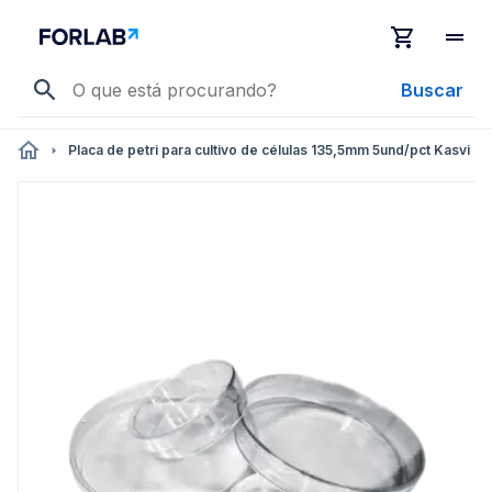
Buscar
Placa de petri para cultivo de células 135,5mm 5und/pct Kasvi
Pular
para
o
final
da
Galeria
de
imagens