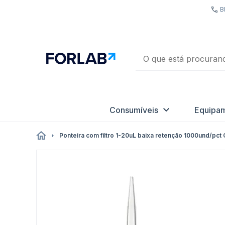
B
Consumíveis
Equipa
Ponteira com filtro 1-20uL baixa retenção 1000und/pct 
Pular
para
o
final
da
Galeria
de
imagens