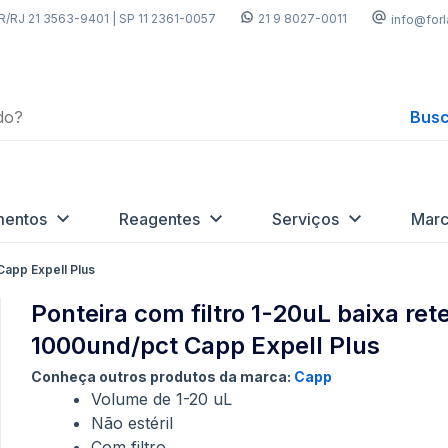
R/RJ 21 3563-9401 | SP 11 2361-0057
21 9 8027-0011
info@for
Busc
mentos
Reagentes
Serviços
Marc
Capp Expell Plus
Ponteira com filtro 1-20uL baixa re
1000und/pct Capp Expell Plus
Conheça outros produtos da marca:
Capp
Volume de 1-20 uL
Não estéril
Com filtro