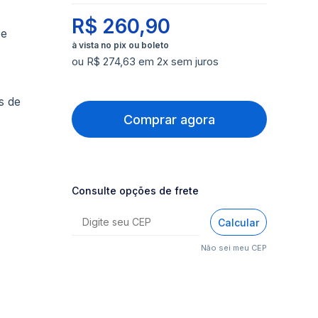
R$ 260,90
 e
ou R$ 274,63 em 2x sem juros
s de
Comprar agora
Consulte opções de frete
Calcular
Não sei meu CEP