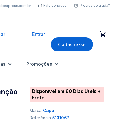
Fale conosco
Precisa de ajuda?
labexpress.com.br
ar
Entrar
Cadastre-se
as
Promoções
tenção
Disponível em 60 Dias Úteis +
Frete
Marca
Capp
Referência
5131062