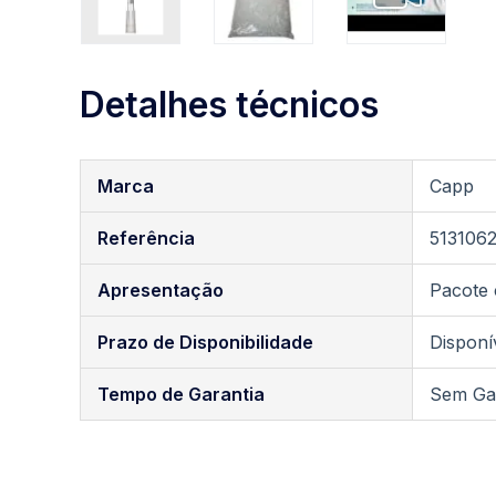
Saltar
Detalhes técnicos
para
o
início
Mais
da
Marca
Capp
informações
Galeria
de
Referência
513106
imagens
Apresentação
Pacote 
Prazo de Disponibilidade
Disponí
Tempo de Garantia
Sem Ga