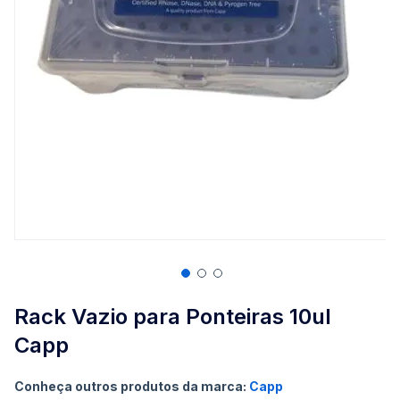
Saltar
para
Rack Vazio para Ponteiras 10ul
o
Capp
início
da
Galeria
Conheça outros produtos da marca:
Capp
de