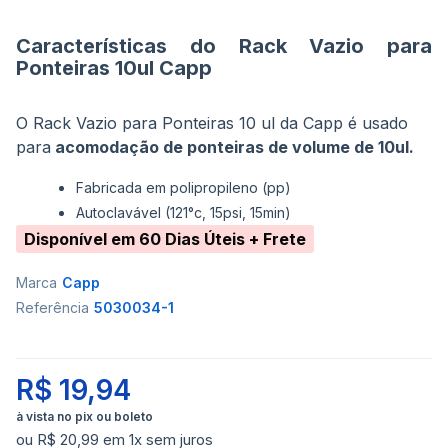
imagens
Características do Rack Vazio para
Ponteiras 10ul Capp
O Rack Vazio para Ponteiras 10 ul da Capp é usado
para
acomodação de ponteiras de volume de 10ul.
Fabricada em polipropileno (pp)
Autoclavável (121°c, 15psi, 15min)
Disponível em 60 Dias Úteis + Frete
Marca
Capp
Referência
5030034-1
R$ 19,94
ou R$ 20,99 em 1x sem juros