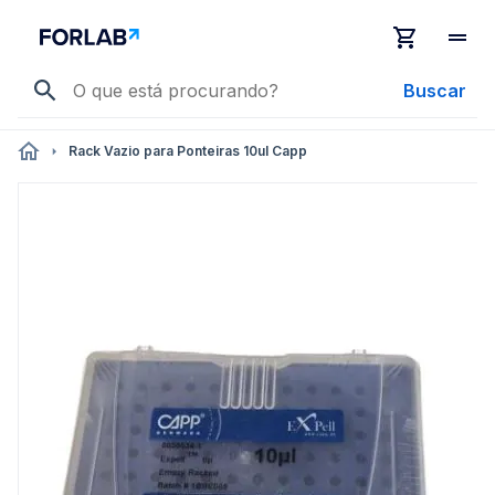
Buscar
Rack Vazio para Ponteiras 10ul Capp
Pular
para
o
final
da
Galeria
de
imagens